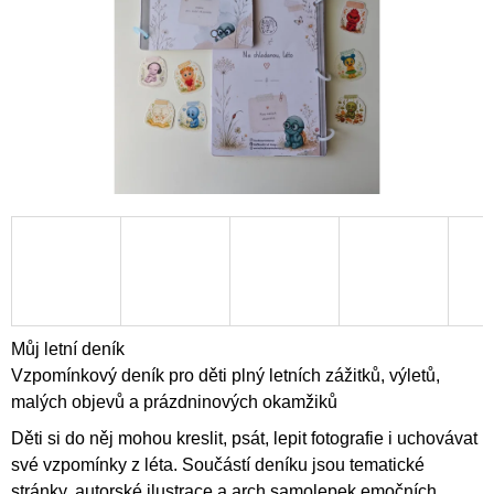
A
J
Í
T
?
HLEDAT
D
Můj letní deník
O
Vzpomínkový deník pro děti plný letních zážitků, výletů,
P
malých objevů a prázdninových okamžiků
O
R
Děti si do něj mohou kreslit, psát, lepit fotografie i uchovávat
U
své vzpomínky z léta. Součástí deníku jsou tematické
Č
U
stránky, autorské ilustrace a arch samolepek emočních