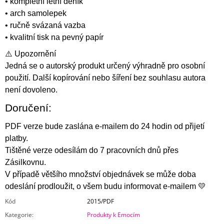
• kompletní letní deník
• arch samolepek
• ručně svázaná vazba
• kvalitní tisk na pevný papír
⚠️ Upozornění
Jedná se o autorský produkt určený výhradně pro osobní
použití. Další kopírování nebo šíření bez souhlasu autora
není dovoleno.
Doručení:
PDF verze bude zaslána e-mailem do 24 hodin od přijetí
platby.
Tištěné verze odesílám do 7 pracovních dnů přes
Zásilkovnu.
V případě většího množství objednávek se může doba
odeslání prodloužit, o všem budu informovat e-mailem 💛
Kód
2015/PDF
Kategorie
:
Produkty k Emocím