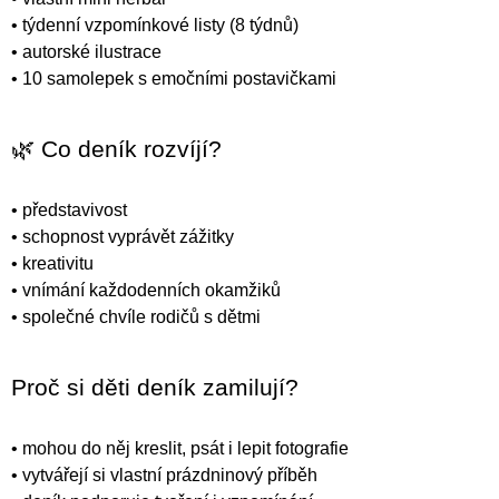
• týdenní vzpomínkové listy (8 týdnů)
• autorské ilustrace
• 10 samolepek s emočními postavičkami
🌿 Co deník rozvíjí?
• představivost
• schopnost vyprávět zážitky
• kreativitu
• vnímání každodenních okamžiků
• společné chvíle rodičů s dětmi
Proč si děti deník zamilují?
• mohou do něj kreslit, psát i lepit fotografie
• vytvářejí si vlastní prázdninový příběh