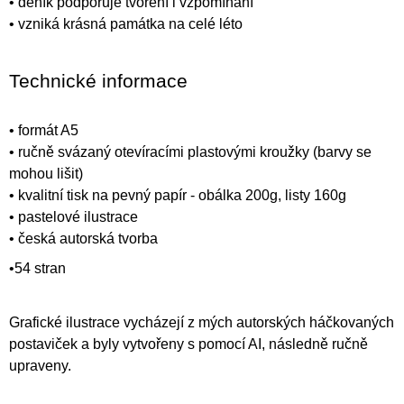
• deník podporuje tvoření i vzpomínání
• vzniká krásná památka na celé léto
Technické informace
• formát A5
• ručně svázaný otevíracími plastovými kroužky (barvy se
mohou lišit)
• kvalitní tisk na pevný papír - obálka 200g, listy 160g
• pastelové ilustrace
• česká autorská tvorba
•54 stran
Grafické ilustrace vycházejí z mých autorských háčkovaných
postaviček a byly vytvořeny s pomocí AI, následně ručně
upraveny.