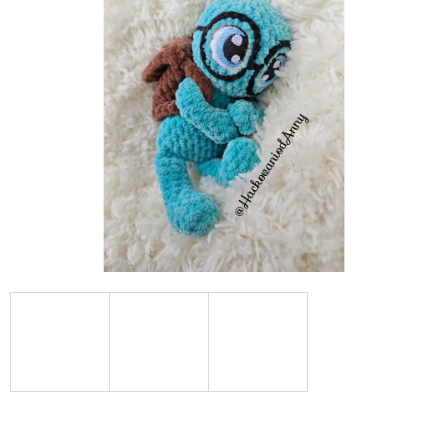
A
J
Í
T
?
HLEDAT
D
O
P
O
R
U
Č
U