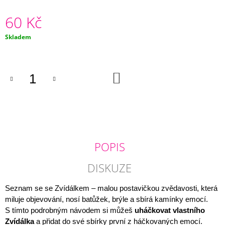
J
60 Kč
E
M
E
Měrná
Skladem
cena:
ZVÍDÁLKOVY
PŘÍBĚHOVÉ
DO
OSTRŮVKY
KOŠÍKU
80
Kč
POPIS
DISKUZE
Seznam se se Zvídálkem – malou postavičkou zvědavosti, která
miluje objevování, nosí batůžek, brýle a sbírá kamínky emocí.
S tímto podrobným návodem si můžeš
uháčkovat vlastního
Zvídálka
a přidat do své sbírky první z háčkovaných emocí.