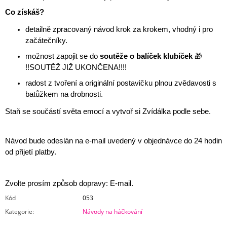
Co získáš?
detailně zpracovaný návod krok za krokem, vhodný i pro
začátečníky.
možnost zapojit se do
soutěže o balíček klubíček
🎁
!!SOUTĚŽ JIŽ UKONČENA!!!!
radost z tvoření a originální postavičku plnou zvědavosti s
batůžkem na drobnosti.
Staň se součástí světa emocí a vytvoř si Zvídálka podle sebe.
Návod bude odeslán na e-mail uvedený v objednávce do 24 hodin
od přijetí platby.
Zvolte prosím způsob dopravy: E-mail.
Kód
053
Kategorie
:
Návody na háčkování