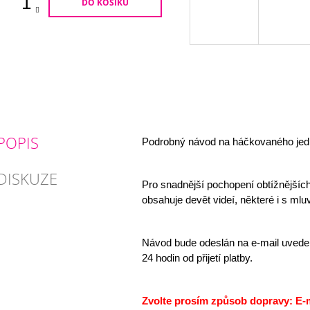
DO KOŠÍKU
POPIS
Podrobný návod na háčkovaného jed
DISKUZE
Pro snadnější pochopení obtížnějšíc
obsahuje devět videí, některé i s m
Návod bude odeslán na e-mail uvede
24 hodin od přijetí platby.
Zvolte prosím způsob dopravy: E-m