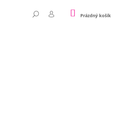
NÁKUPNÍ
HLEDAT
KOŠÍK
Prázdný košík
PŘIHLÁŠENÍ
Následující
ŘÍBĚHY VELKÝCH