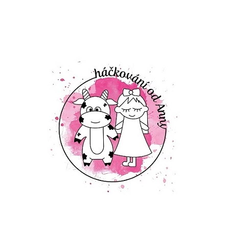
CO POTŘEBUJETE NAJÍT?
HLEDAT
DOPORUČUJEME
NÁVOD NA KULÍŠKA A BENA+VIDEO
KNIHA „MALÉ P