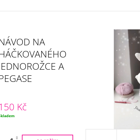
POCITŮ“
150 Kč
420 Kč
NÁVOD NA
HÁČKOVANÉHO
JEDNOROŽCE A
PEGASE
150 Kč
Měrná
Skladem
ena: