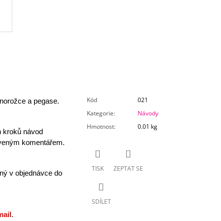
Kód
021
norožce a pegase.
Kategorie
:
Návody
Hmotnost
:
0.01 kg
h kroků návod
luveným komentářem.
TISK
ZEPTAT SE
ný v objednávce do
SDÍLET
ail.