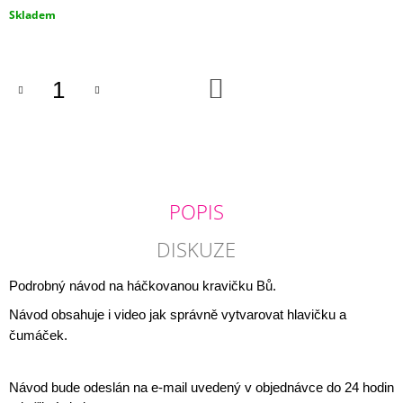
J
Měrná
Skladem
E
cena:
M
E
DO
KOŠÍKU
NÁVOD
NA
HÁČKOVANOU
ŽABIČKU
160
Kč
POPIS
DISKUZE
Podrobný návod na háčkovanou kravičku Bů.
Návod obsahuje i video jak správně vytvarovat hlavičku a
čumáček.
Návod bude odeslán na e-mail uvedený v objednávce do 24 hodin