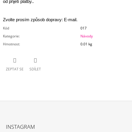
od přijetí platby..
Zvolte prosím způsob dopravy: E-mail.
Kód
017
Kategorie
:
Návody
Hmotnost
:
0.01 kg
ZEPTAT SE
SDÍLET
Z
Á
INSTAGRAM
P