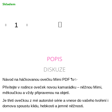
J
Měrná
Skladem
E
cena:
M
E
DO
KOŠÍKU
NÁVOD
NA
HÁČKOVANOU
ŽABIČKU
160
Kč
POPIS
DISKUZE
Návod na háčkovanou ovečku Mimi PDF 🐑✨
Přivítejte v rodince oveček novou kamarádku – něžnou Mimi,
měkoučkou a vždy připravenou na objetí.
Je třetí ovečkou z mé autorské série a vnese do vašeho tvoření i
domova spoustu klidu, hebkosti a jemné něžnosti.