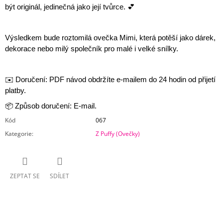
být originál, jedinečná jako její tvůrce. 💕
Výsledkem bude roztomilá ovečka Mimi, která potěší jako dárek,
dekorace nebo milý společník pro malé i velké snílky.
✉️ Doručení: PDF návod obdržíte e-mailem do 24 hodin od přijetí
platby.
📦 Způsob doručení: E-mail.
Kód
067
Kategorie
:
Z Puffy (Ovečky)
ZEPTAT SE
SDÍLET