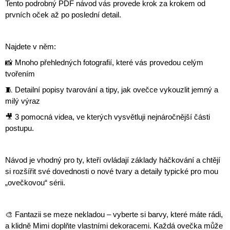
Tento podrobný PDF návod vás provede krok za krokem od
prvních oček až po poslední detail.
Najdete v něm:
📸 Mnoho přehledných fotografií, které vás provedou celým
tvořením
🧵 Detailní popisy tvarování a tipy, jak ovečce vykouzlit jemný a
milý výraz
🎥 3 pomocná videa, ve kterých vysvětluji nejnáročnější části
postupu.
Návod je vhodný pro ty, kteří ovládají základy háčkování a chtějí
si rozšířit své dovednosti o nové tvary a detaily typické pro mou
„ovečkovou“ sérii.
🎨 Fantazii se meze nekladou – vyberte si barvy, které máte rádi,
a klidně Mimi doplňte vlastními dekoracemi. Každá ovečka může