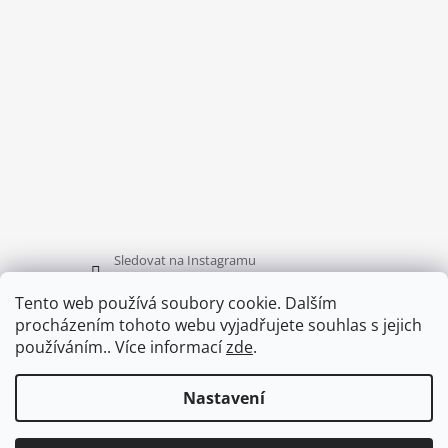
Í
Sledovat na Instagramu
Tento web používá soubory cookie. Dalším
procházením tohoto webu vyjadřujete souhlas s jejich
FACEBOOK
používáním.. Více informací
zde
.
Nastavení
© 2026 Háčkování od Anny. Všechna práva
Vytvořil Shoptet