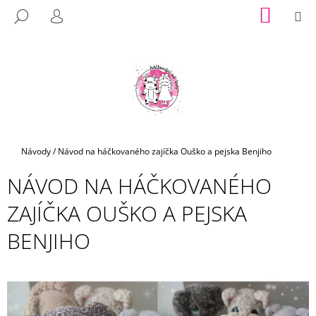
K
Přejít
NÁKUP
M
HLEDAT
na
KOŠÍK
O
PŘIHLÁŠENÍ
ZPĚT
ZPĚT
obsah
Š
Í
C
K
O
P
O
T
Domů
Návody
/
Návod na háčkovaného zajíčka Ouško a pejska Benjiho
Ř
NÁVOD NA HÁČKOVANÉHO
E
B
ZAJÍČKA OUŠKO A PEJSKA
U
BENJIHO
J
E
T
E
N