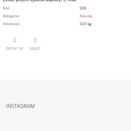
Kód
026
Kategorie
:
Návody
Hmotnost
:
0.01 kg
ZEPTAT SE
SDÍLET
Z
Á
INSTAGRAM
P
A
T