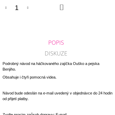
J
DO
E
KOŠÍKU
M
E
KNIHA
„MALÉ
PŘÍBĚHY
POPIS
VELKÝCH
POCITŮ“
DISKUZE
420
Kč
Podrobný návod na háčkovaného zajíčka Ouško a pejska
Benjiho.
Obsahuje i čtyři pomocná videa.
Návod bude odeslán na e-mail uvedený v objednávce do 24 hodin
od přijetí platby.
Zvolte prosím způsob dopravy: E-mail.