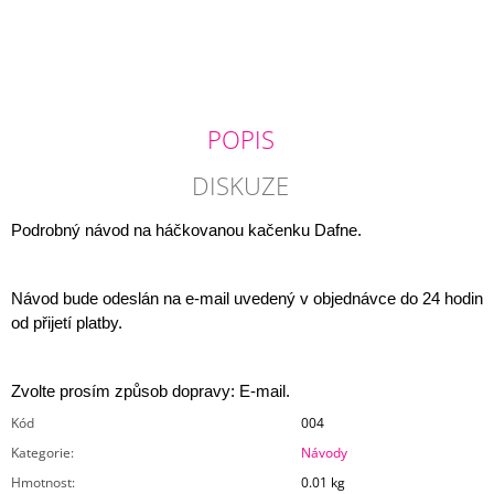
J
E
M
E
MŮJ
POPIS
LETNÍ
DENÍK
DISKUZE
90
Kč
Podrobný návod na háčkovanou kačenku Dafne.
Návod bude odeslán na e-mail uvedený v objednávce do 24 hodin
od přijetí platby.
Zvolte prosím způsob dopravy: E-mail.
Kód
004
Kategorie
:
Návody
Hmotnost
:
0.01 kg